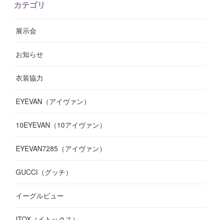
カテゴリ
(
9
)
(
12
)
(
9
)
(
9
)
(
7
)
(
9
)
(
16
)
展示会
(
10
)
(
13
)
(
8
)
(
11
)
(
7
)
(
7
)
(
19
)
お知らせ
(
14
)
(
14
)
(
12
)
(
9
)
(
3
)
(
11
)
(
9
)
衣装協力
(
8
)
(
19
)
(
10
)
(
7
)
(
7
)
(
6
)
(
7
)
EYEVAN（アイヴァン）
(
9
)
(
12
)
(
17
)
(
7
)
(
13
)
(
5
)
(
8
)
10EYEVAN（10アイヴァン）
(
10
)
(
11
)
(
10
)
(
11
)
(
8
)
(
10
)
EYEVAN7285（アイヴァン）
(
10
)
(
11
)
(
13
)
(
12
)
(
10
)
GUCCI（グッチ）
(
12
)
(
7
)
(
11
)
(
13
)
イーグルビュー
(
12
)
(
13
)
(
16
)
ITOX（イトックス）