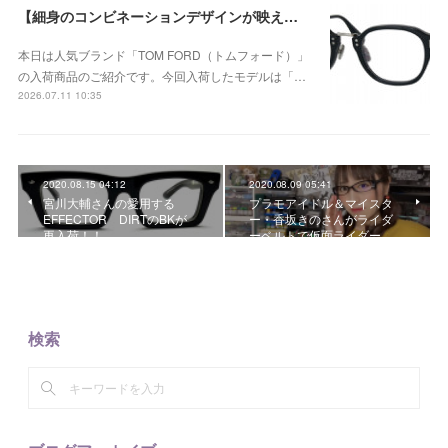
【細身のコンビネーションデザインが映える、洗練されたウェリントンモデル】TOM FORD TF6166-D-B 005が入荷！
本日は人気ブランド「TOM FORD（トムフォード）」
の入荷商品のご紹介です。今回入荷したモデルは「…
2026.07.11 10:35
2020.08.15 04:12
2020.08.09 05:41
宮川大輔さんの愛用する
プラモアイドル＆マイスタ
EFFECTOR DIRTのBKが
ー・香坂きのさんがライダ
再入荷！！
ーベルトで仮面ライダー…
検索