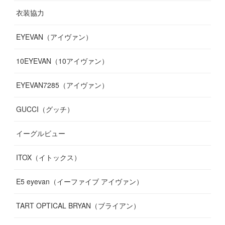
衣装協力
(
8
)
(
19
)
(
10
)
(
7
)
(
7
)
(
6
)
(
7
)
EYEVAN（アイヴァン）
(
9
)
(
12
)
(
17
)
(
7
)
(
13
)
(
5
)
(
8
)
10EYEVAN（10アイヴァン）
(
10
)
(
11
)
(
10
)
(
11
)
(
8
)
(
10
)
EYEVAN7285（アイヴァン）
(
10
)
(
11
)
(
13
)
(
12
)
(
10
)
GUCCI（グッチ）
(
12
)
(
7
)
(
11
)
(
13
)
イーグルビュー
(
12
)
(
13
)
(
16
)
ITOX（イトックス）
(
13
)
(
14
)
E5 eyevan（イーファイブ アイヴァン）
(
17
)
TART OPTICAL BRYAN（ブライアン）