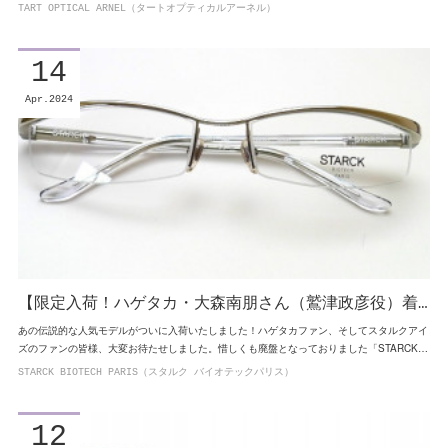
TART OPTICAL ARNEL（タートオプティカルアーネル）
14
Apr
2024
【限定入荷！ハゲタカ・大森南朋さん（鷲津政彦役）着…
あの伝説的な人気モデルがついに入荷いたしました！ハゲタカファン、そしてスタルクアイ
ズのファンの皆様、大変お待たせしました。惜しくも廃盤となっておりました「STARCK…
STARCK BIOTECH PARIS（スタルク バイオテックパリス）
12