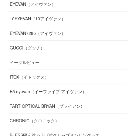
EYEVAN（アイヴァン）
(
9
)
(
12
)
(
17
)
(
7
)
(
13
)
(
5
)
(
8
)
10EYEVAN（10アイヴァン）
(
10
)
(
11
)
(
10
)
(
11
)
(
8
)
(
10
)
EYEVAN7285（アイヴァン）
(
10
)
(
11
)
(
13
)
(
12
)
(
10
)
GUCCI（グッチ）
(
12
)
(
7
)
(
11
)
(
13
)
イーグルビュー
(
12
)
(
13
)
(
16
)
ITOX（イトックス）
(
13
)
(
14
)
E5 eyevan（イーファイブ アイヴァン）
(
17
)
TART OPTICAL BRYAN（ブライアン）
CHRONIC（クロニック）
BLESS限定跳ね上げ式クリップオンサングラス