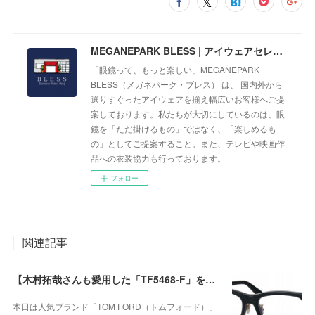
MEGANEPARK BLESS | アイウェアセレクトショップ
「眼鏡って、もっと楽しい」MEGANEPARK
BLESS（メガネパーク・ブレス） は、 国内外から
選りすぐったアイウェアを揃え幅広いお客様へご提
案しております。私たちが大切にしているのは、眼
鏡を「ただ掛けるもの」ではなく、「楽しめるも
の」としてご提案すること。また、テレビや映画作
品への衣装協力も行っております。
フォロー
関連記事
【木村拓哉さんも愛用した「TF5468-F」をベースに、洗練されたウェリントンシェイプが上品な存在感を演出する、日本企画モデル】TOM FORD TF6164-D-Bが入荷！
本日は人気ブランド「TOM FORD（トムフォード）」