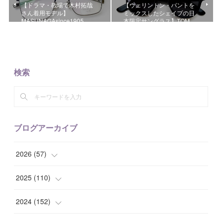
【ドラマ・教場で木村拓哉
【ウェリントン・パントを
さん着用モデル】
ミックスしたシェイプの日
MASUNAGAsince1905 …
本限定サングラス】TOM …
検索
ブログアーカイブ
2026
(
57
)
(
1
)
2025
(
110
)
(
10
)
(
10
)
2024
(
152
)