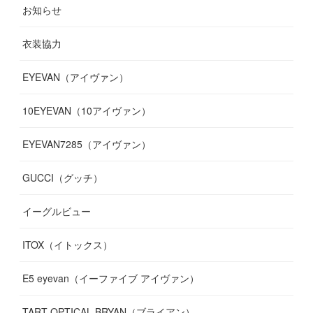
お知らせ
(
14
)
(
14
)
(
12
)
(
9
)
(
3
)
(
11
)
(
9
)
衣装協力
(
8
)
(
19
)
(
10
)
(
7
)
(
7
)
(
6
)
(
7
)
EYEVAN（アイヴァン）
(
9
)
(
12
)
(
17
)
(
7
)
(
13
)
(
5
)
(
8
)
10EYEVAN（10アイヴァン）
(
10
)
(
11
)
(
10
)
(
11
)
(
8
)
(
10
)
EYEVAN7285（アイヴァン）
(
10
)
(
11
)
(
13
)
(
12
)
(
10
)
GUCCI（グッチ）
(
12
)
(
7
)
(
11
)
(
13
)
イーグルビュー
(
12
)
(
13
)
(
16
)
ITOX（イトックス）
(
13
)
(
14
)
E5 eyevan（イーファイブ アイヴァン）
(
17
)
TART OPTICAL BRYAN（ブライアン）