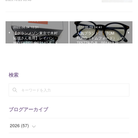
2022.06.04 10:31
2022.05.29 04:41
【グランメゾン東京で木村
人気ブランド、「TOM
拓哉さん着用】レイバン
FORD（トムフォード）」の
WAYFARER RB2140-F 9…
TF5779-D-B 001が入荷…
検索
ブログアーカイブ
2026
(
57
)