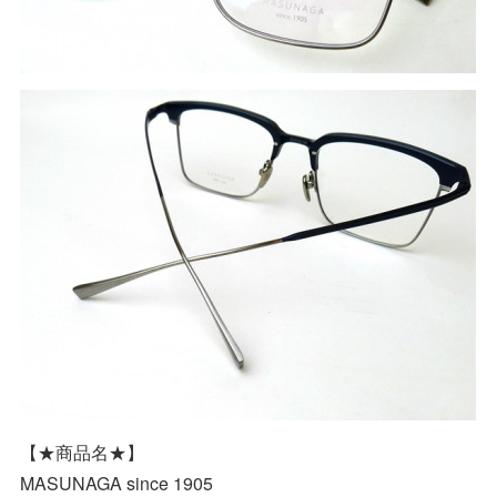
【★商品名★】
MASUNAGA since 1905