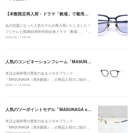
【本数限定再入荷・ドラマ「教場」で着用されていた人気モデル】MASUNAGA WALDORF（ウォルドルフ） #35・教場カラーレンズカスタムが再入荷！
あの話題になった人気モデルが再入荷いたしました！
フジテレビ開局60周年特別企画ドラマ「教場」、「…
2026.06.17 08:59
人気のコンビネーションフレーム「MASUNAGA since1905（マスナガ） GMS-823 #B1(Black / Gold)Limited Edition（限定カラー）」が再入荷！
本日は福井県の歴史のあるメガネブランド
「MASUNAGA（増永眼鏡）」の商品入荷のご紹介…
2025.11.15 09:59
人気のツーポイントモデル「MASUNAGA since 1905 GMS-126T #21（Gold/Navy）」が入荷！
本日は福井県の歴史のあるメガネブランド
「MASUNAGA（増永眼鏡）」の商品入荷のご紹介…
2025.10.23 03:48