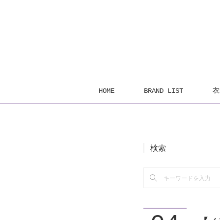
HOME
BRAND LIST
衣
検索