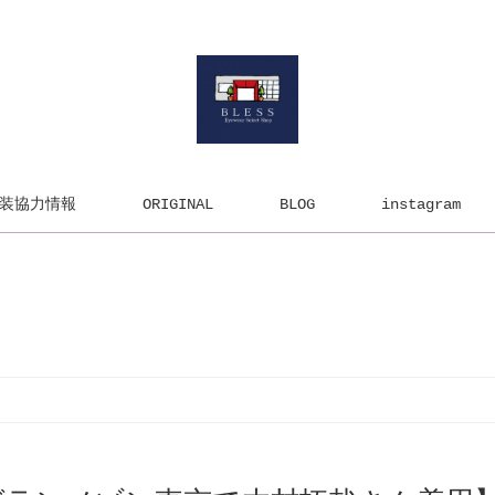
装協力情報
ORIGINAL
BLOG
instagram