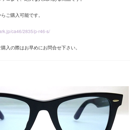
からご購入可能です。
）
rk.jp/ca46/2835/p-r46-s/
ご購入の際はお早めにお問合せ下さい。