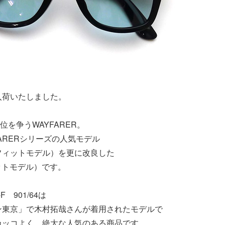
入荷いたしました。
2位を争うWAYFARER。
YFARERシリーズの人気モデル
アンフィットモデル）を更に改良した
フィットモデル）です。
-F 901/64は
ン東京」で木村拓哉さんが着用されたモデルで
カッコよく、絶大な人気のある商品です。