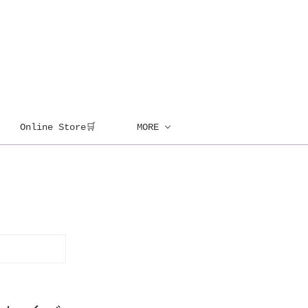
Online Store🛒
MORE