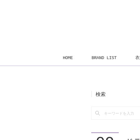
HOME
BRAND LIST
衣
検索