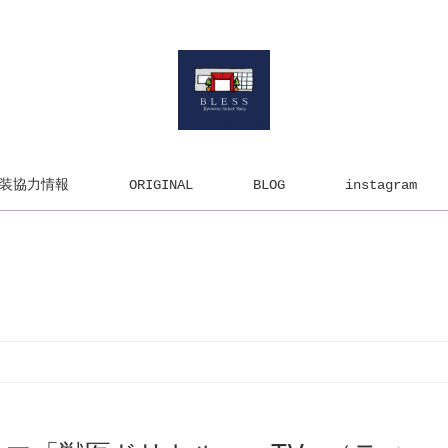
装協力情報
ORIGINAL
BLOG
instagram