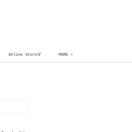
Online Store🛒
MORE