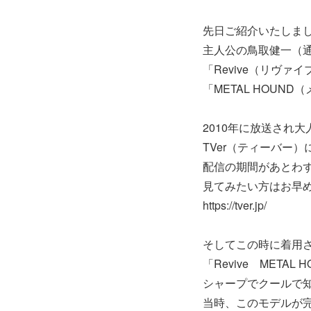
先日ご紹介いたしま
主人公の鳥取健一（
「Revive（リヴ
「METAL HOU
2010年に放送され
TVer（ティーバー
配信の期間があとわ
見てみたい方はお早め
https://tver.jp/
そしてこの時に着用
「Revive META
シャープでクールで知
当時、このモデルが