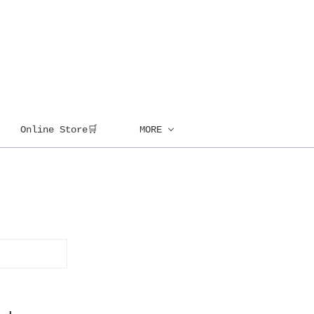
Online Store🛒
MORE