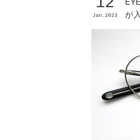
12
EY
が
Jan
2023