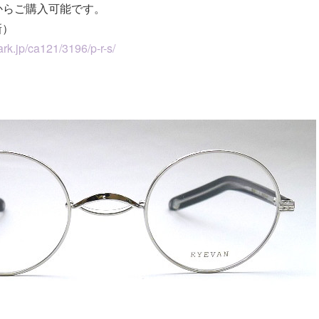
からご購入可能です。
新）
rk.jp/ca121/3196/p-r-s/