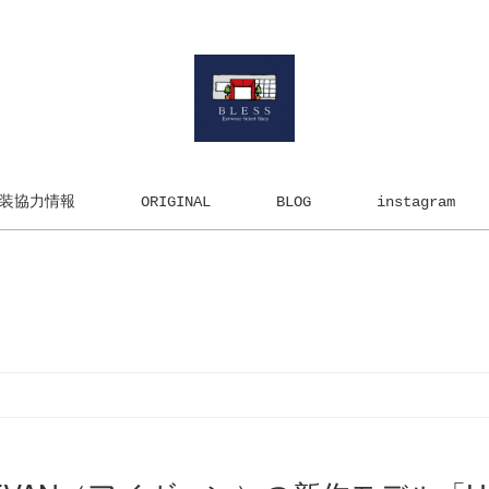
装協力情報
ORIGINAL
BLOG
instagram