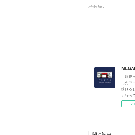
衣装協力
(
57
)
MEGA
「眼鏡っ
ったア
掛ける
も行っ
フ
関連記事