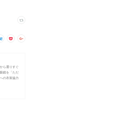
外から選りすぐ
眼鏡を「ただ
への衣装協力