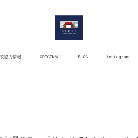
装協力情報
ORIGINAL
BLOG
instagram