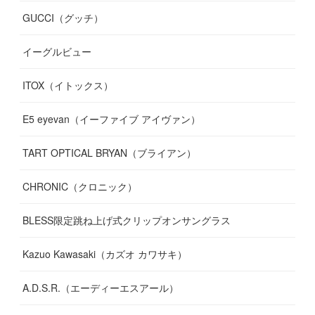
GUCCI（グッチ）
(
12
)
(
7
)
(
11
)
(
13
)
イーグルビュー
(
12
)
(
13
)
(
16
)
ITOX（イトックス）
(
13
)
(
14
)
E5 eyevan（イーファイブ アイヴァン）
(
17
)
TART OPTICAL BRYAN（ブライアン）
CHRONIC（クロニック）
BLESS限定跳ね上げ式クリップオンサングラス
Kazuo Kawasaki（カズオ カワサキ）
A.D.S.R.（エーディーエスアール）