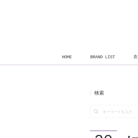
HOME
BRAND LIST
衣
検索