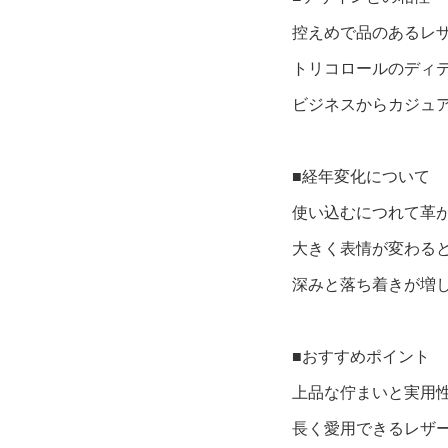
控えめで品のあるレ
トリコロールのディ
ビジネスからカジュ
■経年変化について
使い込むにつれて革
大きく表情が変わる
深みと落ち着きが増
■おすすめポイント
上品な佇まいと実用
⻑く愛⽤できるレザ