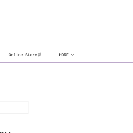
Online Store🛒
MORE