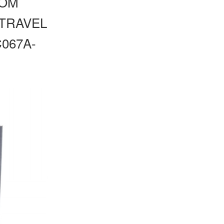
OM
RAVEL
067A-