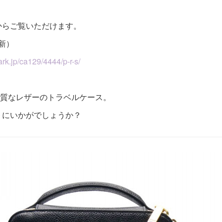
からご覧いただけます。
更新）
rk.jp/ca129/4444/p-r-s/
の上質なレザーのトラベルケース。
トにいかがでしょうか？