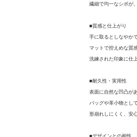
繊細で均一なシボが
■質感と仕上がり
手に取るとしなやか
マットで控えめな質
洗練された印象に仕
■耐久性・実用性
表面に自然な凹凸が
バッグや⾰⼩物とし
形崩れしにくく、安
■デザインとの相性