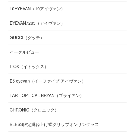
10EYEVAN（10アイヴァン）
(
10
)
(
11
)
(
10
)
(
11
)
(
8
)
(
10
)
EYEVAN7285（アイヴァン）
(
10
)
(
11
)
(
13
)
(
12
)
(
10
)
GUCCI（グッチ）
(
12
)
(
7
)
(
11
)
(
13
)
イーグルビュー
(
12
)
(
13
)
(
16
)
ITOX（イトックス）
(
13
)
(
14
)
E5 eyevan（イーファイブ アイヴァン）
(
17
)
TART OPTICAL BRYAN（ブライアン）
CHRONIC（クロニック）
BLESS限定跳ね上げ式クリップオンサングラス