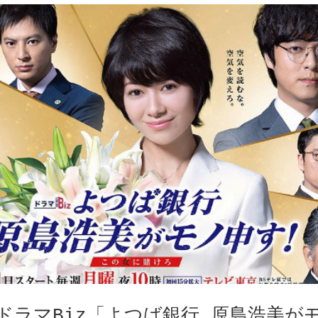
ドラマBiz「よつば銀行 原島浩美が