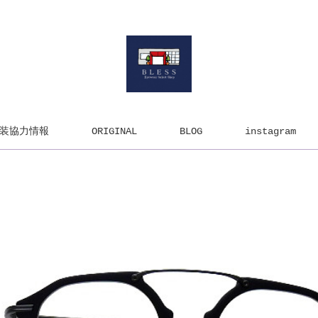
装協力情報
ORIGINAL
BLOG
instagram