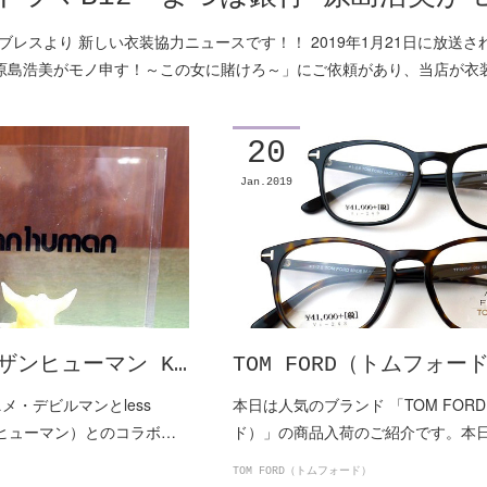
レスより 新しい衣装協力ニュースです！！ 2019年1月21日に放送
行 原島浩美がモノ申す！～この女に賭けろ～」にご依頼があり、当店が衣
20
Jan
2019
ザンヒューマン K…
TOM FORD（トムフォード
メ・デビルマンとless
本日は人気のブランド 「TOM FOR
ザンヒューマン）とのコラボ…
ド）」の商品入荷のご紹介です。本
TOM FORD（トムフォード）