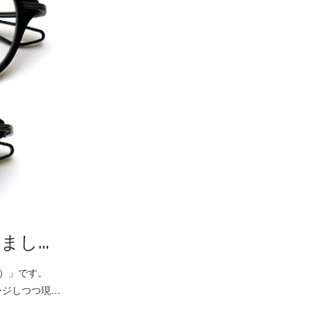
しまし…
ン）」です。
ージしつつ現…