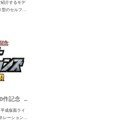
ご紹介するモデ
クス型のセルフ…
0作記念 …
 「平成仮面ライ
ェネレーション…