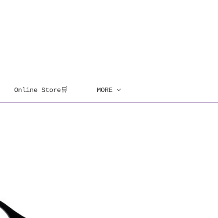
Online Store🛒
MORE