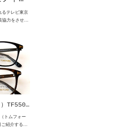
されるテレビ東京
装協力をさせ…
）TF550…
D（トムフォー
日ご紹介する…