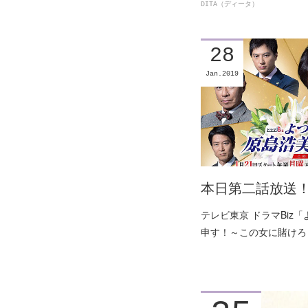
DITA（ディータ）
28
Jan
2019
本日第二話放送！
テレビ東京 ドラマBiz
申す！～この女に賭けろ