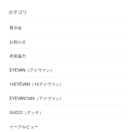
(
6
)
(
8
)
(
11
)
(
10
)
(
11
)
(
8
)
(
17
)
(
13
)
カテゴリ
(
9
)
(
12
)
(
9
)
(
9
)
(
7
)
(
9
)
(
16
)
展示会
(
10
)
(
13
)
(
8
)
(
11
)
(
7
)
(
7
)
(
19
)
お知らせ
(
14
)
(
14
)
(
12
)
(
9
)
(
3
)
(
11
)
(
9
)
衣装協力
(
8
)
(
19
)
(
10
)
(
7
)
(
7
)
(
6
)
(
7
)
EYEVAN（アイヴァン）
(
9
)
(
12
)
(
17
)
(
7
)
(
13
)
(
5
)
(
8
)
10EYEVAN（10アイヴァン）
(
10
)
(
11
)
(
10
)
(
11
)
(
8
)
(
10
)
EYEVAN7285（アイヴァン）
(
10
)
(
11
)
(
13
)
(
12
)
(
10
)
GUCCI（グッチ）
(
12
)
(
7
)
(
11
)
(
13
)
イーグルビュー
(
12
)
(
13
)
(
16
)