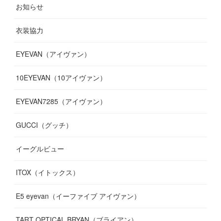
お知らせ
(
14
)
(
14
)
(
12
)
(
9
)
(
3
)
(
11
)
(
9
)
衣装協力
(
8
)
(
19
)
(
10
)
(
7
)
(
7
)
(
6
)
(
7
)
EYEVAN（アイヴァン）
(
9
)
(
12
)
(
17
)
(
7
)
(
13
)
(
5
)
(
8
)
10EYEVAN（10アイヴァン）
(
10
)
(
11
)
(
10
)
(
11
)
(
8
)
(
10
)
EYEVAN7285（アイヴァン）
(
10
)
(
11
)
(
13
)
(
12
)
(
10
)
GUCCI（グッチ）
(
12
)
(
7
)
(
11
)
(
13
)
イーグルビュー
(
12
)
(
13
)
(
16
)
ITOX（イトックス）
(
13
)
(
14
)
E5 eyevan（イーファイブ アイヴァン）
(
17
)
TART OPTICAL BRYAN（ブライアン）