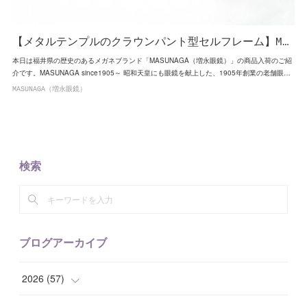
【メタルテンプルのクラウンパント型セルフレーム】M…
本日は福井県の歴史のあるメガネブランド「MASUNAGA（増永眼鏡）」の商品入荷のご紹
介です。MASUNAGA since1905～ 昭和天皇にも眼鏡を献上した、1905年創業の老舗眼…
MASUNAGA（増永眼鏡）
検索
ブログアーカイブ
2026
(
57
)