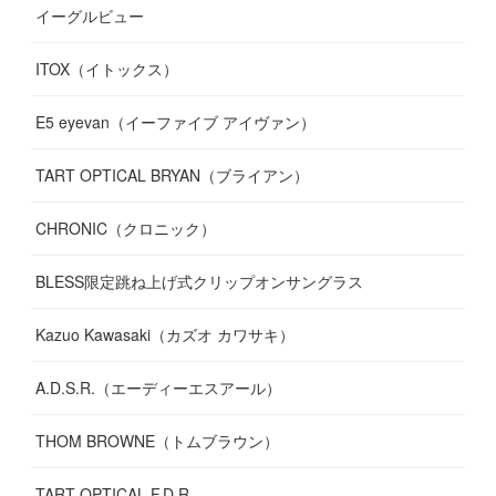
イーグルビュー
(
12
)
(
13
)
(
16
)
ITOX（イトックス）
(
13
)
(
14
)
E5 eyevan（イーファイブ アイヴァン）
(
17
)
TART OPTICAL BRYAN（ブライアン）
CHRONIC（クロニック）
BLESS限定跳ね上げ式クリップオンサングラス
Kazuo Kawasaki（カズオ カワサキ）
A.D.S.R.（エーディーエスアール）
THOM BROWNE（トムブラウン）
TART OPTICAL F.D.R.