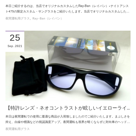
本日ご紹介するのは、当店でオリジナルカスタムしたRay-Ban（レイバン）×ナイトアシス
ト475の限定カスタム・サングラスをご紹介いたします。当店でオリジナルカスタムした…
夜間運転用グラス
Ray-Ban（レイバン）
25
Sep
2021
【特許レンズ・ネオコントラストが眩しいイエローライ…
本日は夜間運転での使用に最適な商品が入荷致しましたのでご紹介いたします。まぶしさを
抑え、白線や標識などの視認識度アップ。夜間運転も視界が暗くならずに対向車のヘッド…
夜間運転用グラス