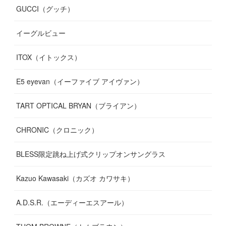
GUCCI（グッチ）
(
12
)
(
7
)
(
11
)
(
13
)
イーグルビュー
(
12
)
(
13
)
(
16
)
ITOX（イトックス）
(
13
)
(
14
)
E5 eyevan（イーファイブ アイヴァン）
(
17
)
TART OPTICAL BRYAN（ブライアン）
CHRONIC（クロニック）
BLESS限定跳ね上げ式クリップオンサングラス
Kazuo Kawasaki（カズオ カワサキ）
A.D.S.R.（エーディーエスアール）