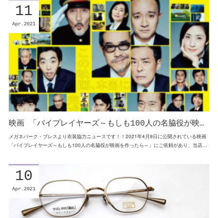
11
Apr
2021
映画 「バイプレイヤーズ～もしも100人の名脇役が映…
メガネパーク・ブレスより衣装協力ニュースです！！2021年4月9日に公開されている映画
「バイプレイヤーズ～もしも100人の名脇役が映画を作ったら～」にご依頼があり、当店…
10
Apr
2021