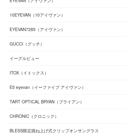
EYEVAN（アイヴァン）
(
9
)
(
12
)
(
17
)
(
7
)
(
13
)
(
5
)
(
8
)
10EYEVAN（10アイヴァン）
(
10
)
(
11
)
(
10
)
(
11
)
(
8
)
(
10
)
EYEVAN7285（アイヴァン）
(
10
)
(
11
)
(
13
)
(
12
)
(
10
)
GUCCI（グッチ）
(
12
)
(
7
)
(
11
)
(
13
)
イーグルビュー
(
12
)
(
13
)
(
16
)
ITOX（イトックス）
(
13
)
(
14
)
E5 eyevan（イーファイブ アイヴァン）
(
17
)
TART OPTICAL BRYAN（ブライアン）
CHRONIC（クロニック）
BLESS限定跳ね上げ式クリップオンサングラス