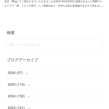
先日、Blogにてご紹介させていただきましたが2021年3月23日に放送されました関西テレ
ビドラマ「新・ミナミの帝王」にご依頼があり、今年も当店が衣装協力をさせて頂きまし…
検索
ブログアーカイブ
2026
(
57
)
(
1
)
2025
(
110
)
(
10
)
(
10
)
2024
(
152
)
(
9
)
(
7
)
(
14
)
2023
(
121
)