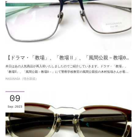
【ドラマ・「教場」、「教場Ⅱ」、「風間公親－教場0…
本日はあの人気商品が再入荷いたしましたのでご紹介していきます。ドラマ・「教場」、
「教場Ⅱ」、「風間公親－教場0－」にて警察学校教官の風間公親役の木村拓哉さんが着…
MASUNAGA（増永眼鏡）
09
Sep
2023