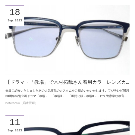
18
Sep
2023
【ドラマ・「教場」で木村拓哉さん着用カラーレンズカ…
先日ご紹介いたしましたあの人気商品のカスタムをご紹介いたいたします。フジテレビ開局
60周年特別企画ドラマ「教場」、「教場Ⅱ」、「風間公親－教場0－」にて警察学校教官…
MASUNAGA（増永眼鏡）
11
Sep
2023