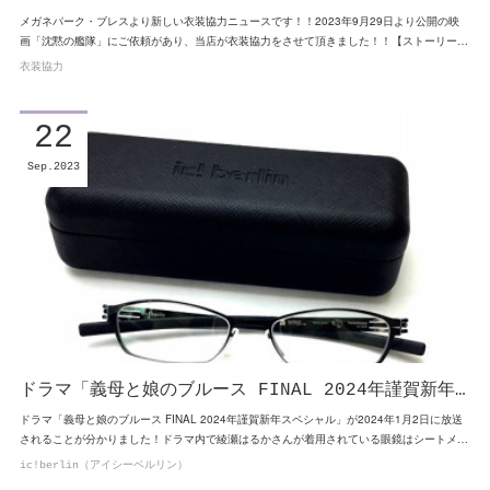
メガネパーク・ブレスより新しい衣装協力ニュースです！！2023年9月29日より公開の映
画「沈黙の艦隊」にご依頼があり、当店が衣装協力をさせて頂きました！！【ストーリー…
衣装協力
22
Sep
2023
ドラマ「義母と娘のブルース FINAL 2024年謹賀新年…
ドラマ「義母と娘のブルース FINAL 2024年謹賀新年スペシャル」が2024年1月2日に放送
されることが分かりました！ドラマ内で綾瀬はるかさんが着用されている眼鏡はシートメ…
ic!berlin（アイシーベルリン）