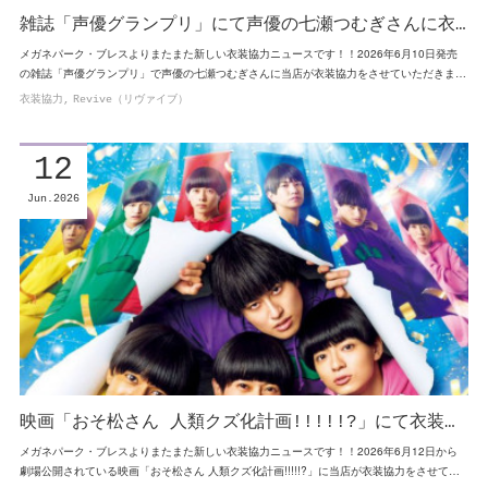
雑誌「声優グランプリ」にて声優の七瀬つむぎさんに衣…
メガネパーク・ブレスよりまたまた新しい衣装協力ニュースです！！2026年6月10日発売
の雑誌「声優グランプリ」で声優の七瀬つむぎさんに当店が衣装協力をさせていただきま…
衣装協力
Revive（リヴァイブ）
12
Jun
2026
映画「おそ松さん 人類クズ化計画!!!!!?」にて衣装…
メガネパーク・ブレスよりまたまた新しい衣装協力ニュースです！！2026年6月12日から
劇場公開されている映画「おそ松さん 人類クズ化計画!!!!!?」に当店が衣装協力をさせて…