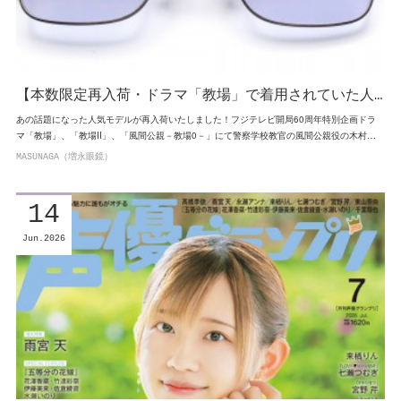
【本数限定再入荷・ドラマ「教場」で着用されていた人…
あの話題になった人気モデルが再入荷いたしました！フジテレビ開局60周年特別企画ドラ
マ「教場」、「教場Ⅱ」、「風間公親－教場0－」にて警察学校教官の風間公親役の木村…
MASUNAGA（増永眼鏡）
14
Jun
2026