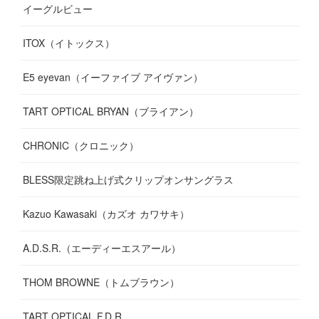
イーグルビュー
(
12
)
(
13
)
(
16
)
ITOX（イトックス）
(
13
)
(
14
)
E5 eyevan（イーファイブ アイヴァン）
(
17
)
TART OPTICAL BRYAN（ブライアン）
CHRONIC（クロニック）
BLESS限定跳ね上げ式クリップオンサングラス
Kazuo Kawasaki（カズオ カワサキ）
A.D.S.R.（エーディーエスアール）
THOM BROWNE（トムブラウン）
TART OPTICAL F.D.R.